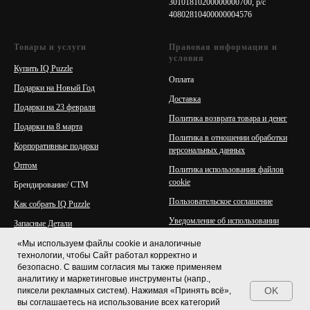
30101810200000000700, р/с
40802810400000004576
Товары и услуги
Правовая информация и
условия
Купить IQ Puzzle
Оплата
Подарки на Новый Год
Доставка
Подарки на 23 февраля
Политика возврата товара и денег
Подарки на 8 марта
Политика в отношении обработки
Корпоративные подарки
персональных данных
Оптом
Политика использования файлов
cookie
Брендирование/ СТМ
Пользовательское соглашение
Как собрать IQ Puzzle
Уведомление об использовании
Запасные Детали
рекламы и ЕРИР
Подписка
«Мы используем файлы cookie и аналогичные
Портфолио, материалы клиентов и
технологии, чтобы Сайт работал корректно и
порядок Takedown
безопасно. С вашим согласия мы также применяем
аналитику и маркетинговые инструменты (напр.,
OK
пиксели рекламных систем). Нажимая «Принять всё»,
вы соглашаетесь на использование всех категорий