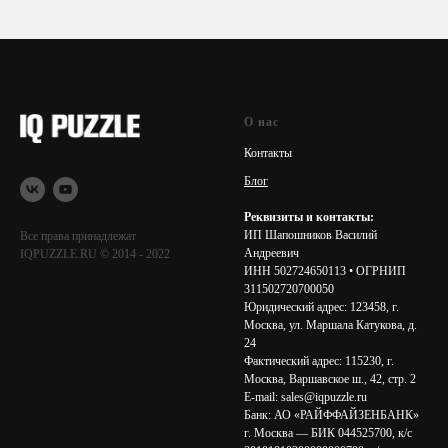
О нас
Контакты
Блог
Реквизиты и контакты:
ИП Шапошников Василий
Все права принадлежат
Андреевич
IQPUZZLE.RU © 2014 - 2022
ИНН 502724650113 • ОГРНИП
311502720700050
Юридический адрес: 123458, г.
Москва, ул. Маршала Катукова, д.
24
Фактический адрес: 115230, г.
Москва, Варшавское ш., 42, стр. 2
E-mail: sales@iqpuzzle.ru
Банк: АО «РАЙФФАЙЗЕНБАНК»
г. Москва — БИК 044525700, к/с