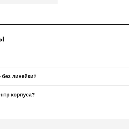
ы
 без линейки?
ентр корпуса?