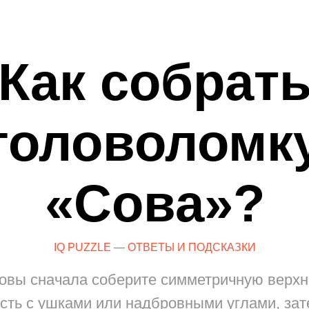
Как собрат
головоломк
«Сова»?
IQ PUZZLE — ОТВЕТЫ И ПОДСКАЗКИ
совы сначала соберите симметричную верх
сть с ушками или надбровными углами, за