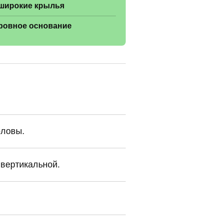
широкие крылья
ровное основание
оловы.
 вертикальной.