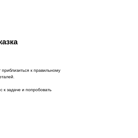
казка
 приблизиться к правильному
еталей.
с к задаче и попробовать